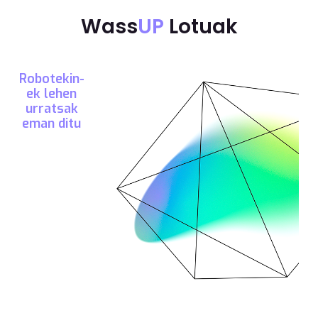
Wass
UP
Lotuak
Robotekin-
ek lehen
urratsak
eman ditu