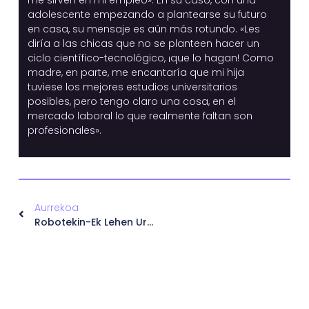
me sirven en mi empleo». En su caso, con una
adolescente empezando a plantearse su futuro
en casa, su mensaje es aún más rotundo. «Les
diría a las chicas que no se planteen hacer un
ciclo científico-tecnológico, ¡que lo hagan! Como
madre, en parte, me encantaría que mi hija
tuviese los mejores estudios universitarios
posibles, pero tengo claro una cosa, en el
mercado laboral lo que realmente faltan son
profesionales».
Aurrekoa
Robotekin-Ek Lehen Urratsak Eman Ditu